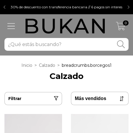
30% de descuento con transferencia bancaria // 6 pagos sin interes
0
Inicio
>
Calzado
>
breadcrumbs.borcegos1
Calzado
Filtrar