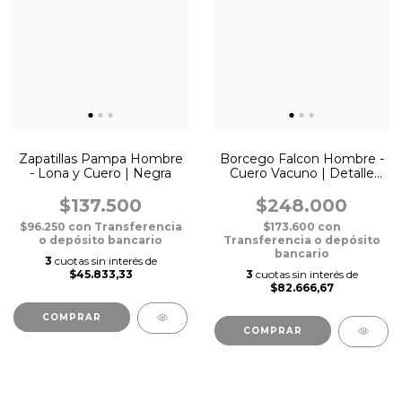
Zapatillas Pampa Hombre
Borcego Falcon Hombre -
- Lona y Cuero | Negra
Cuero Vacuno | Detalle
Picado Artesanal Negro
Azulado Manchado
$137.500
$248.000
$96.250
con
Transferencia
$173.600
con
o depósito bancario
Transferencia o depósito
bancario
3
cuotas sin interés de
$45.833,33
3
cuotas sin interés de
$82.666,67
COMPRAR
COMPRAR