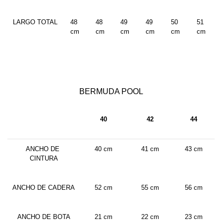
LARGO TOTAL
48 
48 
49 
49 
50 
51 
cm
cm
cm
cm
cm
cm
BERMUDA POOL
40
42
44
ANCHO DE 
40 cm
41 cm
43 cm
CINTURA
ANCHO DE CADERA
52 cm
55 cm
56 cm
ANCHO DE BOTA
21 cm
22 cm
23 cm