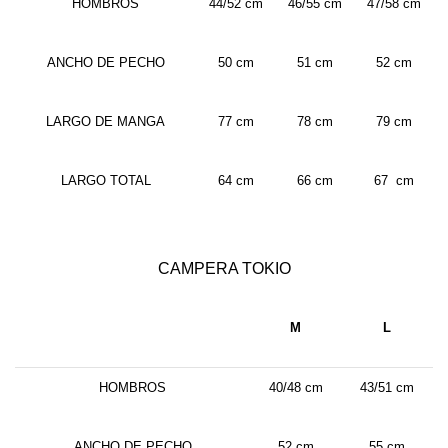
HOMBROS
44/52 cm
46/55 cm
47/58 cm
ANCHO DE PECHO
50 cm
51 cm
52 cm
LARGO DE MANGA
77 cm
78 cm
79 cm
LARGO TOTAL
64 cm
66 cm
67  cm
CAMPERA TOKIO
M
L
HOMBROS
40/48 cm
43/51 cm
ANCHO DE PECHO
52 cm
55 cm