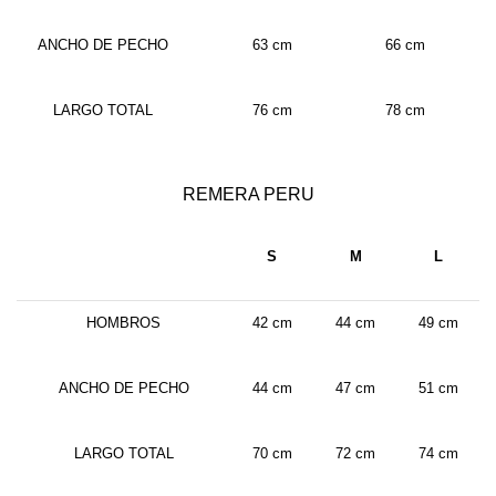
ANCHO DE PECHO
63 cm
66 cm
LARGO TOTAL
76 cm
78 cm
REMERA PERU
S
M
L
HOMBROS
42 cm
44 cm
49 cm
ANCHO DE PECHO
44 cm
47 cm
51 cm
LARGO TOTAL
70 cm
72 cm
74 cm