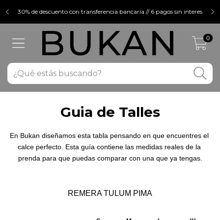
30% de descuento con transferencia bancaria // 6 pagos sin interes
0
Guia de Talles
En Bukan diseñamos esta tabla pensando en que encuentres el 
calce perfecto. Esta guía contiene las medidas reales de la 
prenda para que puedas comparar con una que ya tengas.
REMERA TULUM PIMA