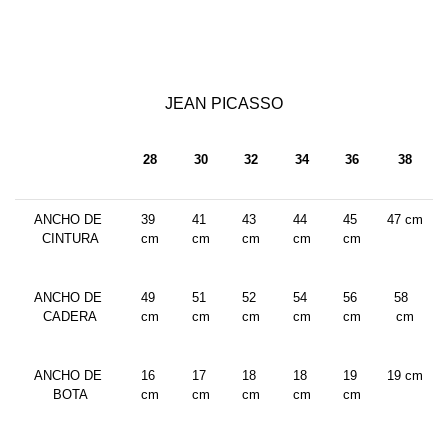
JEAN PICASSO
28
30
32
34
36
38
ANCHO DE 
39 
41 
43 
44 
45 
47 cm
CINTURA
cm
cm
cm
cm
cm
ANCHO DE 
49 
51 
52 
54 
56 
58  
CADERA
cm
cm
cm
cm
cm
cm
ANCHO DE 
16 
17 
18 
18 
19 
19 cm
BOTA
cm
cm
cm
cm
cm