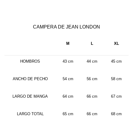
CAMPERA DE JEAN LONDON
M
L
XL
HOMBROS
43 cm
44 cm
45 cm
ANCHO DE PECHO
54 cm
56 cm
58 cm
LARGO DE MANGA
64 cm
66 cm
67 cm
LARGO TOTAL
65 cm
66 cm
68 cm