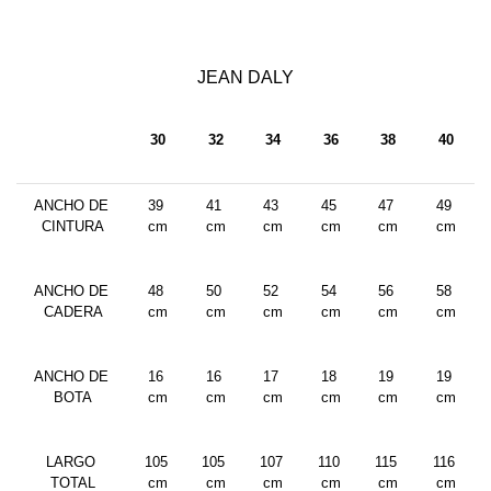
JEAN DALY
30
32
34
36
38
40
ANCHO DE 
39 
41 
43 
45 
47 
49 
CINTURA
cm
cm
cm
cm
cm
cm
ANCHO DE 
48 
50 
52 
54 
56 
58 
CADERA
cm
cm
cm
cm
cm
cm
ANCHO DE 
16 
16 
17 
18 
19 
19 
BOTA
cm
cm
cm
cm
cm
cm
LARGO 
105 
105 
107 
110 
115 
116 
TOTAL
cm
cm
cm
cm
cm
cm