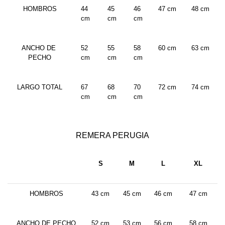
HOMBROS
44 
45 
46 
47 cm
48 cm
cm
cm
cm
ANCHO DE 
52 
55 
58 
60 cm
63 cm
PECHO
cm
cm
cm
LARGO TOTAL
67 
68 
70 
72 cm
74 cm
cm
cm
cm
REMERA PERUGIA
S
M
L
XL
HOMBROS
43 cm
45 cm
46 cm
47 cm
ANCHO DE PECHO
52 cm
53 cm
56 cm
58 cm