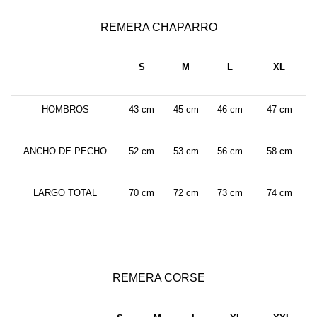
REMERA CHAPARRO
S
M
L
XL
HOMBROS
43 cm
45 cm
46 cm
47 cm
ANCHO DE PECHO
52 cm
53 cm
56 cm
58 cm
LARGO TOTAL
70 cm
72 cm
73 cm
74 cm
REMERA CORSE