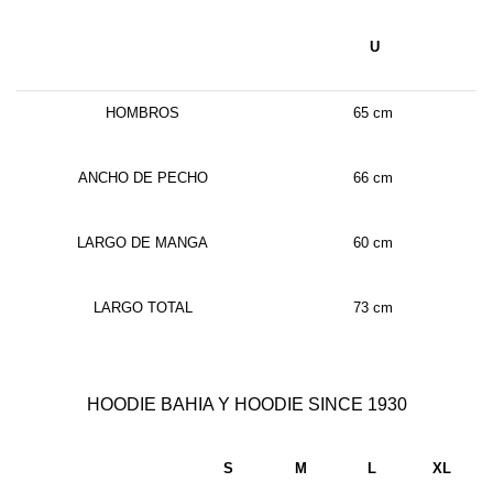
 U
HOMBROS
65 cm
ANCHO DE PECHO
66 cm
LARGO DE MANGA
60 cm
LARGO TOTAL
73 cm
HOODIE BAHIA Y HOODIE SINCE 1930
S
M
L
XL