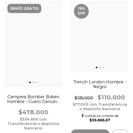
ENVÍO GRATIS
19
%
OFF
Trench London Hombre -
Negro
$110.000
Campera Bomber Boken
$135.000
Hombre - Cuero Genuino
$77.000
con
Transferencia
Negro
o depósito bancario
$478.000
3
cuotas sin interés de
$334.600
con
$36.666,67
Transferencia o depósito
bancario