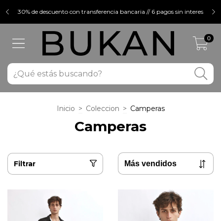
30% de descuento con transferencia bancaria // 6 pagos sin interes
0
Inicio
>
Coleccion
>
Camperas
Camperas
Filtrar