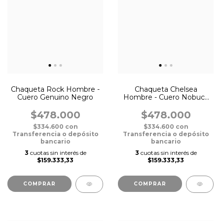
Chaqueta Rock Hombre -
Chaqueta Chelsea
Cuero Genuino Negro
Hombre - Cuero Nobuck
Suela con Cuello
Desmontable
$478.000
$478.000
$334.600
con
$334.600
con
Transferencia o depósito
Transferencia o depósito
bancario
bancario
3
cuotas sin interés de
3
cuotas sin interés de
$159.333,33
$159.333,33
COMPRAR
COMPRAR