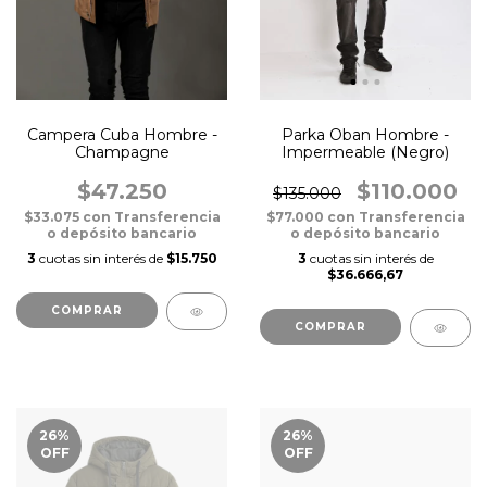
Campera Cuba Hombre -
Parka Oban Hombre -
Champagne
Impermeable (Negro)
$47.250
$110.000
$135.000
$33.075
con
Transferencia
$77.000
con
Transferencia
o depósito bancario
o depósito bancario
3
cuotas sin interés de
$15.750
3
cuotas sin interés de
$36.666,67
COMPRAR
COMPRAR
26
%
26
%
OFF
OFF