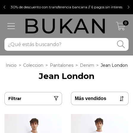
30% de descuento con transferencia bancaria // 6 pagos sin interes
0
Inicio
>
Coleccion
>
Pantalones
>
Denim
>
Jean London
Jean London
Filtrar