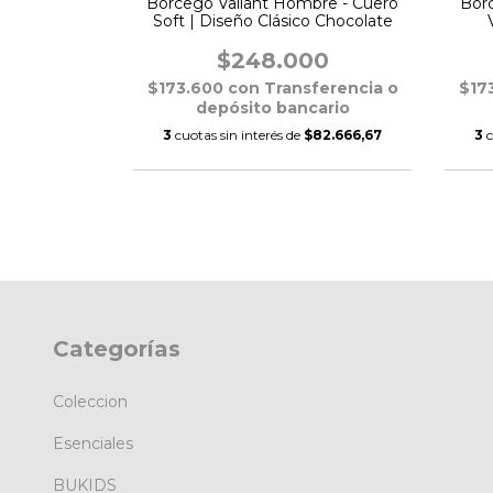
bre - Cuero
Borcego Valiant Hombre - Cuero
Bor
ico Negro
Soft | Diseño Clásico Chocolate
00
$248.000
ferencia o
$173.600
con
Transferencia o
$17
cario
depósito bancario
$82.666,67
3
cuotas sin interés de
$82.666,67
3
c
Categorías
Coleccion
Esenciales
BUKIDS