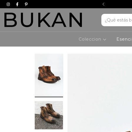
erencia bancaria // 3 pagos sin interes
Coleccion
Esenci