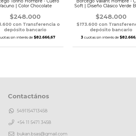
cego Torino Hombre - Cuero
Borcego Valiant Hombre - 
Vacuno | Color Chocolate
Soft | Diseño Clásico Verde B
$248.000
$248.000
3.600
con
Transferencia o
$173.600
con
Transferenc
depósito bancario
depósito bancario
uotas sin interés de
$82.666,67
3
cuotas sin interés de
$82.666
Contactános
5491154713458
+54 11 5471 3458
bukan.bsas@gmail.com