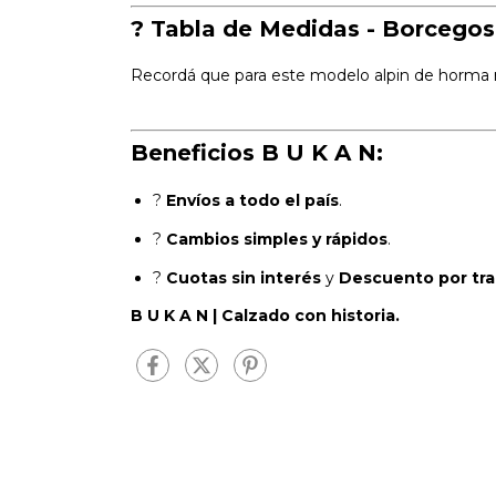
? Tabla de Medidas - Borcegos (
Recordá que para este modelo alpin de horma rob
Beneficios B U K A N:
?
Envíos a todo el país
.
?
Cambios simples y rápidos
.
?
Cuotas sin interés
y
Descuento por tra
B U K A N | Calzado con historia.