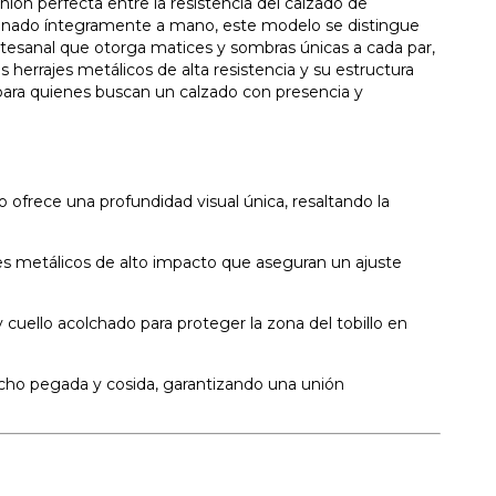
nión perfecta entre la resistencia del calzado de
ionado íntegramente a mano, este modelo se distingue
rtesanal que otorga matices y sombras únicas a cada par,
herrajes metálicos de alta resistencia y su estructura
para quienes buscan un calzado con presencia y
frece una profundidad visual única, resaltando la
 metálicos de alto impacto que aseguran un ajuste
y cuello acolchado para proteger la zona del tobillo en
cho pegada y cosida, garantizando una unión