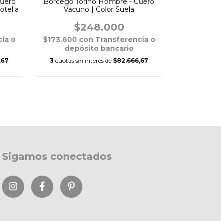
Cuero
Borcego Torino Hombre - Cuero
Borcego R
otella
Vacuno | Color Suela
Vacuno | P
Ta
$248.000
$
ia o
$173.600
con
Transferencia o
$173.600
depósito bancario
depó
,67
3
cuotas sin interés de
$82.666,67
3
cuotas si
Sigamos conectados