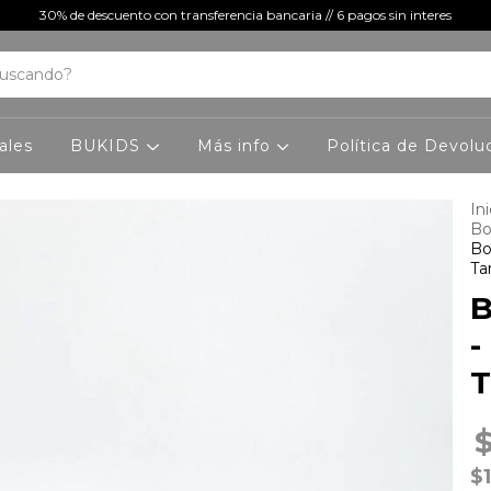
30% de descuento con transferencia bancaria // 6 pagos sin interes
ales
BUKIDS
Más info
Política de Devolu
Ini
Bo
Bo
Ta
B
-
T
$