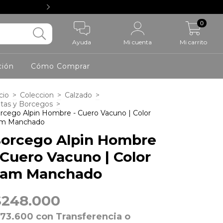
ENVÍOS GRATIS A TODO EL PAÍS EN COMP
0
Ayuda
Mi cuenta
Mi carrito
ción
Cómo Comprar
cio
>
Coleccion
>
Calzado
>
tas y Borcegos
>
rcego Alpin Hombre - Cuero Vacuno | Color
m Manchado
orcego Alpin Hombre
 Cuero Vacuno | Color
am Manchado
$248.000
173.600
con
Transferencia o