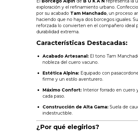
El
Borcego Alpin
de
B U K A N
representa la u
exploración y el refinamiento urbano. Confecc
por su acabado
Tam Manchado
, un proceso a
haciendo que no haya dos borcegos iguales. Sus 
reforzada lo convierten en el compañero ideal 
durabilidad extrema.
Características Destacadas:
Acabado Artesanal:
El tono Tam Manchado o
nobleza del cuero vacuno.
Estética Alpina:
Equipado con pasacordones
firme y un estilo aventurero.
Máximo Confort:
Interior forrado en cuero 
cada paso.
Construcción de Alta Gama:
Suela de cau
indestructible.
¿Por qué elegirlos?