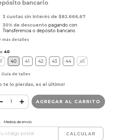
epósito bancario
3
cuotas sin interés de
$82.666,67
30% de descuento
pagando con
Transferencia o depósito bancario
r más detalles
le:
40
9
40
41
42
43
44
45
Guía de talles
o te lo pierdas, es el último!
CAMBIAR CP
regas para el CP:
Medios de envío
CALCULAR