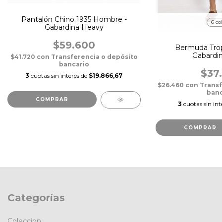
Pantalón Chino 1935 Hombre -
6 co
Gabardina Heavy
$59.600
Bermuda Tro
Gabardi
$41.720
con
Transferencia o depósito
bancario
$37
3
cuotas sin interés de
$19.866,67
$26.460
con
Transf
banc
COMPRAR
3
cuotas sin int
COMPRAR
Categorías
Coleccion