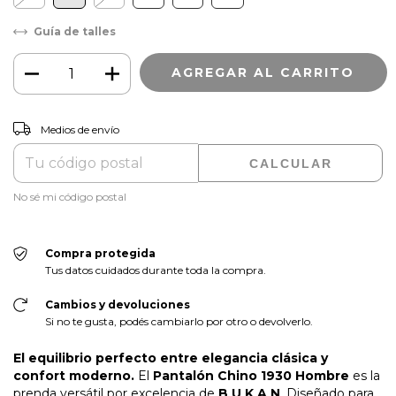
Guía de talles
CAMBIAR CP
Entregas para el CP:
Medios de envío
CALCULAR
No sé mi código postal
Compra protegida
Tus datos cuidados durante toda la compra.
Cambios y devoluciones
Si no te gusta, podés cambiarlo por otro o devolverlo.
El equilibrio perfecto entre elegancia clásica y
confort moderno.
El
Pantalón Chino 1930 Hombre
es la
prenda versátil por excelencia de
B U K A N
. Diseñado para