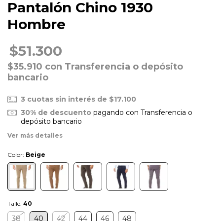
Pantalón Chino 1930
Hombre
$51.300
$35.910
con
Transferencia o depósito
bancario
3
cuotas sin interés de
$17.100
30% de descuento
pagando con Transferencia o
depósito bancario
Ver más detalles
Color:
Beige
Talle:
40
38
40
42
44
46
48