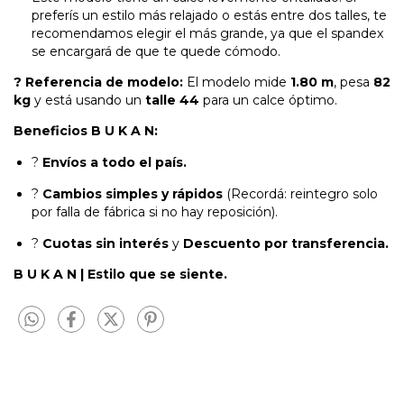
preferís un estilo más relajado o estás entre dos talles, te
recomendamos elegir el más grande, ya que el spandex
se encargará de que te quede cómodo.
? Referencia de modelo:
El modelo mide
1.80 m
, pesa
82
kg
y está usando un
talle 44
para un calce óptimo.
Beneficios B U K A N:
?
Envíos a todo el país.
?
Cambios simples y rápidos
(Recordá: reintegro solo
por falla de fábrica si no hay reposición).
?
Cuotas sin interés
y
Descuento por transferencia.
B U K A N | Estilo que se siente.