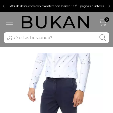
30% de descuento con transferencia bancaria // 6 pagos sin interes
0