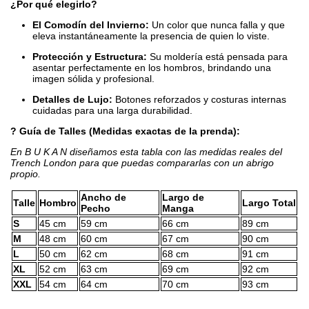
¿Por qué elegirlo?
El Comodín del Invierno:
Un color que nunca falla y que
eleva instantáneamente la presencia de quien lo viste.
Protección y Estructura:
Su moldería está pensada para
asentar perfectamente en los hombros, brindando una
imagen sólida y profesional.
Detalles de Lujo:
Botones reforzados y costuras internas
cuidadas para una larga durabilidad.
? Guía de Talles (Medidas exactas de la prenda):
En B U K A N diseñamos esta tabla con las medidas reales del
Trench London para que puedas compararlas con un abrigo
propio.
Ancho de
Largo de
Talle
Hombro
Largo Total
Pecho
Manga
S
45 cm
59 cm
66 cm
89 cm
M
48 cm
60 cm
67 cm
90 cm
L
50 cm
62 cm
68 cm
91 cm
XL
52 cm
63 cm
69 cm
92 cm
XXL
54 cm
64 cm
70 cm
93 cm