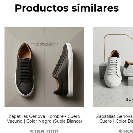
Productos similares
Zapatillas Genova Hombre - Cuero
Zapatillas Genov
Vacuno | Color Negro (Suela Blanca)
Cuero | Color Bl
$168.000
$168