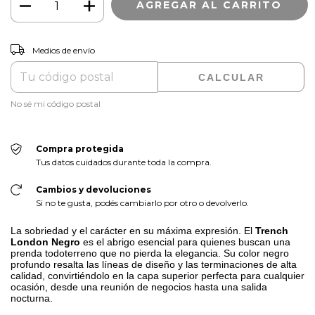
CAMBIAR CP
Entregas para el CP:
Medios de envío
CALCULAR
No sé mi código postal
Compra protegida
Tus datos cuidados durante toda la compra.
Cambios y devoluciones
Si no te gusta, podés cambiarlo por otro o devolverlo.
La sobriedad y el carácter en su máxima expresión. El
Trench
London Negro
es el abrigo esencial para quienes buscan una
prenda todoterreno que no pierda la elegancia. Su color negro
profundo resalta las líneas de diseño y las terminaciones de alta
calidad, convirtiéndolo en la capa superior perfecta para cualquier
ocasión, desde una reunión de negocios hasta una salida
nocturna.