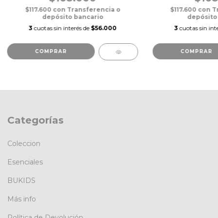
$117.600
con
Transferencia o
$117.600
con
T
depósito bancario
depósito
3
cuotas sin interés de
$56.000
3
cuotas sin int
COMPRAR
COMPRAR
Categorías
Coleccion
Esenciales
BUKIDS
Más info
Política de Devolución