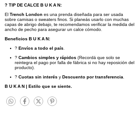
? TIP DE CALCE B U K A N:
El
Trench London
es una prenda diseñada para ser usada
sobre camisas o sweaters finos. Si planeás usarlo con muchas
capas de abrigo debajo, te recomendamos verificar la medida del
ancho de pecho para asegurar un calce cómodo.
Beneficios B U K A N:
?
Envíos a todo el país
.
?
Cambios simples y rápidos
(Recordá que solo se
reintegra el pago por falla de fábrica si no hay reposición del
producto).
?
Cuotas sin interés
y
Descuento por transferencia
.
B U K A N | Estilo que se siente.